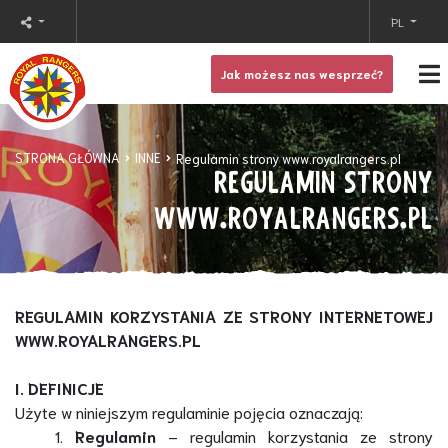
PL
Jak możesz nas wesprzeć?
STRONA GŁÓWNA
INNE
Regulamin strony www.royalrangers.pl
REGULAMIN STRONY
WWW.ROYALRANGERS.PL
REGULAMIN KORZYSTANIA ZE STRONY INTERNETOWEJ
WWW.ROYALRANGERS.PL
I. DEFINICJE
Użyte w niniejszym regulaminie pojęcia oznaczają:
1.
Regulamin
– regulamin korzystania ze strony