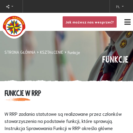
PL
Jak możesz nas wesprzeć?
STRONA GŁÓWNA
KSZTAŁCENIE
Funkcje
FUNKCJE
FUNKCJE W RRP
W RRP zadania statutowe są realizowane przez członków
stowarzyszenia na podstawie funkcji, które sprawują.
Instrukcja Sprawowania Funkcji w RRP określa główne