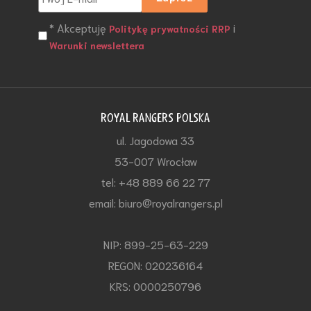
* Akceptuję
i
Politykę prywatności RRP
Warunki newslettera
ROYAL RANGERS POLSKA
ul. Jagodowa 33
53-007 Wrocław
tel: +48 889 66 22 77
email: biuro@royalrangers.pl
NIP: 899-25-63-229
REGON: 020236164
KRS: 0000250796