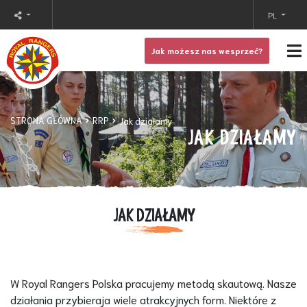
PL
Jak możesz nas wesprzeć?
STRONA GŁÓWNA
RRP
Jak działamy
JAK DZIAŁAMY
JAK DZIAŁAMY
W Royal Rangers Polska pracujemy metodą skautową. Nasze
działania przybieraja wiele atrakcyjnych form. Niektóre z