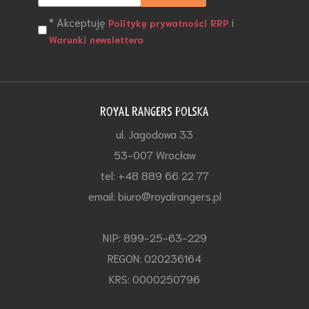
* Akceptuję
i
Politykę prywatności RRP
Warunki newslettera
ROYAL RANGERS POLSKA
ul. Jagodowa 33
53-007 Wrocław
tel: +48 889 66 22 77
email: biuro@royalrangers.pl
NIP: 899-25-63-229
REGON: 020236164
KRS: 0000250796