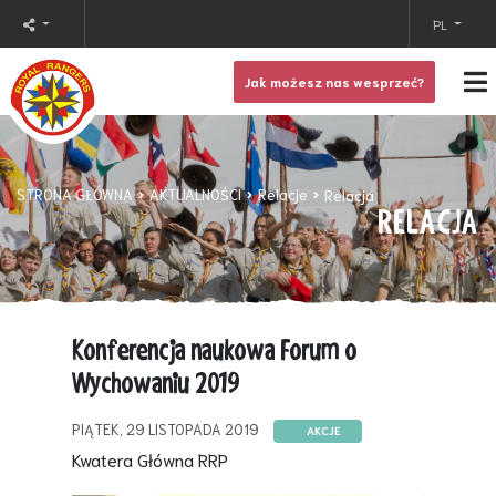
PL
Jak możesz nas wesprzeć?
STRONA GŁÓWNA
AKTUALNOŚCI
Relacje
Relacja
RELACJA
Konferencja naukowa Forum o
Wychowaniu 2019
PIĄTEK, 29 LISTOPADA 2019
AKCJE
Kwatera Główna RRP