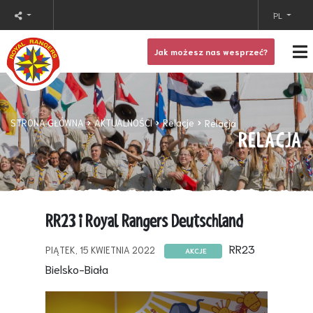
PL
Jak możesz nas wesprzeć?
STRONA GŁÓWNA
AKTUALNOŚCI
Relacje
Relacja
RELACJA
RR23 i Royal Rangers Deutschland
RR23
PIĄTEK, 15 KWIETNIA 2022
AKCJE
Bielsko-Biała