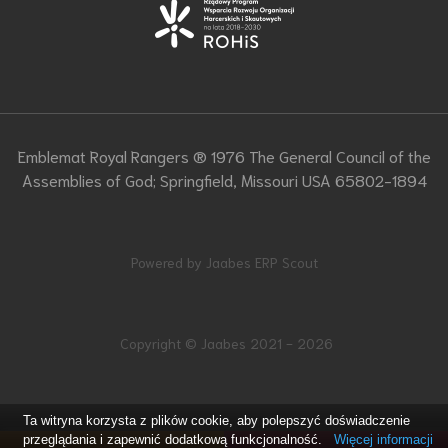
Emblemat Royal Rangers ® 1976 The General Council of the
Assemblies of God; Springfield, Missouri USA 65802-1894
Powered by Jaabes ERP Scout
Copyright © Jaabes 2021 - 2026
Ta witryna korzysta z plików cookie, aby polepszyć doświadczenie
Jaabes Sp. z o.o. All rights reserved
przeglądania i zapewnić dodatkową funkcjonalność.
Więcej informacji