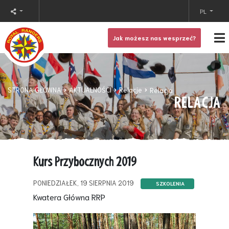
PL
Jak możesz nas wesprzeć?
STRONA GŁÓWNA
AKTUALNOŚCI
Relacje
Relacja
RELACJA
Kurs Przybocznych 2019
PONIEDZIAŁEK, 19 SIERPNIA 2019
SZKOLENIA
Kwatera Główna RRP