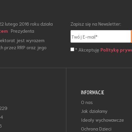
22 lutego 2016 roku działa
Zapisz się na Newsletter:
tem
Prezydenta
otektorat jest wyrazem
h przez RRP oraz jego
* Akceptuję
Politykę pryw
INFORMACJE
O nas
-229
Jak działamy
64
Ideały wychowawcze
6
Ochrona Dzieci