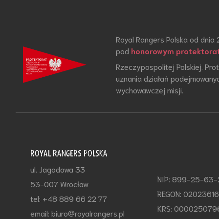
Royal Rangers Polska od dnia 
pod
honorowym protektora
Rzeczypospolitej Polskiej. Pr
uznania działań podejmowanyc
wychowawczej misji.
ROYAL RANGERS POLSKA
ul. Jagodowa 33
NIP: 899-25-63
53-007 Wrocław
REGON: 0202361
tel: +48 889 66 22 77
KRS: 000025079
email: biuro@royalrangers.pl