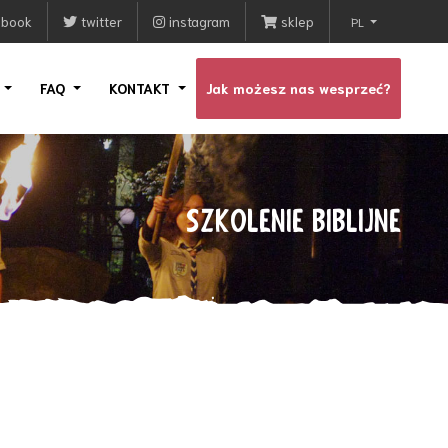
ebook
twitter
instagram
sklep
PL
I
FAQ
KONTAKT
Jak możesz nas wesprzeć?
SZKOLENIE BIBLIJNE