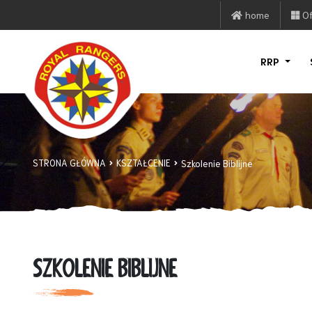
home
Of
RRP
STRONA GŁÓWNA
KSZTAŁCENIE
Szkolenie Biblijne
SZKOLENIE BIBLIJNE