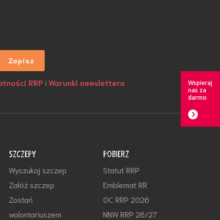
atności RRP
i
Warunki newslettera
Wspieraj
nas za
darmo
SZCZEPY
POBIERZ
Wyszukaj szczep
Statut RRP
Załóż szczep
Emblemat RR
Zostań
OC RRP 2026
wolontariuszem
NNW RRP 26/27