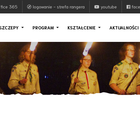
fice 365
logowanie - strefa rangera
youtube
fac
SZCZEPY
PROGRAM
KSZTAŁCENIE
AKTUALNOŚC