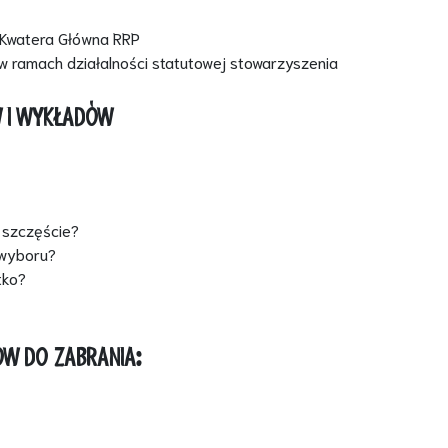
 Kwatera Główna RRP
w ramach działalności statutowej stowarzyszenia
 I WYKŁADÓW
 szczęście?
wyboru?
tko?
ÓW DO ZABRANIA: