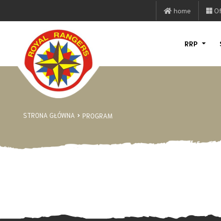
home
Of
RRP
STRONA GŁÓWNA
PROGRAM