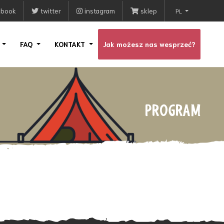
ebook
twitter
instagram
sklep
PL
I
FAQ
KONTAKT
Jak możesz nas wesprzeć?
PROGRAM