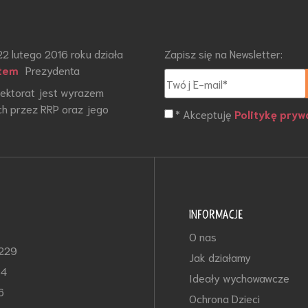
22 lutego 2016 roku działa
Zapisz się na Newsletter:
tem
Prezydenta
otektorat jest wyrazem
h przez RRP oraz jego
* Akceptuję
Politykę pryw
INFORMACJE
O nas
-229
Jak działamy
64
Ideały wychowawcze
6
Ochrona Dzieci