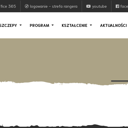
fice 365
logowanie - strefa rangera
youtube
fac
SZCZEPY
PROGRAM
KSZTAŁCENIE
AKTUALNOŚC