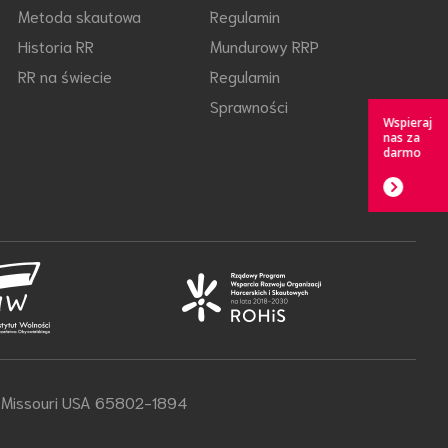
Metoda skautowa
Regulamin
Historia RR
Mundurowy RRP
RR na świecie
Regulamin
Sprawności
Wspieraj
nas za
darmo
d, Missouri USA 65802-1894