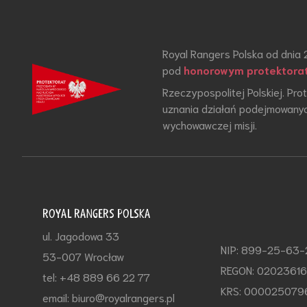
Royal Rangers Polska od dnia 
pod
honorowym protektora
Rzeczypospolitej Polskiej. Pr
uznania działań podejmowanyc
wychowawczej misji.
ROYAL RANGERS POLSKA
ul. Jagodowa 33
NIP: 899-25-63
53-007 Wrocław
REGON: 0202361
tel: +48 889 66 22 77
KRS: 000025079
email: biuro@royalrangers.pl