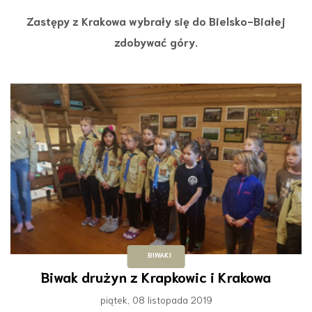
Zastępy z Krakowa wybrały się do Bielsko-Białej
zdobywać góry.
BIWAKI
Biwak drużyn z Krapkowic i Krakowa
piątek, 08 listopada 2019