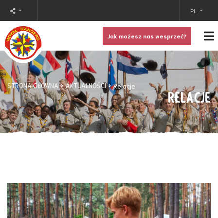
PL
Jak możesz nas wesprzeć?
STRONA GŁÓWNA
AKTUALNOŚCI
Relacje
RELACJE