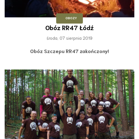
OBOZY
Obóz RR47 Łódź
środa, 07 sierpnia 2019
Obóz Szczepu RR47 zakończony!