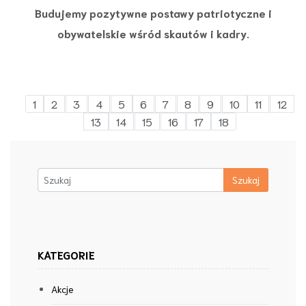
Budujemy pozytywne postawy patriotyczne i
obywatelskie wśród skautów i kadry.
1
2
3
4
5
6
7
8
9
10
11
12
13
14
15
16
17
18
KATEGORIE
Akcje